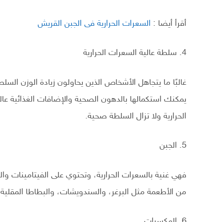
أقرأ أيضا :
السعرات الحرارية فى الجبن القريش
4. سلطة عالية السعرات الحرارية
غالبًا ما يتجاهل الأشخاص الذين يحاولون زيادة الوزن الس
يمكنك استكمالها بالدهون الصحية والإضافات الغذائية عال
الحرارية ولا تزال السلطة صحية.
5. الجبن
فهي غنية بالسعرات الحرارية، وتحتوي على الفيتامينات وال
من الأطعمة مثل البرغر، والسندويشات، والبطاطا المقلية،
6. المكسرات