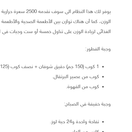
يوفر لك هذا النظام ا
الوزن، كما أن هناك توازن بين الأطعمة الصحية والأطعمة ذ
الغذائي لزيادة الوزن على تناول خمسة أو ست وجبات في 
وجبة الفطور:
1 كوب (150 جم) دقيق شوفان + نصف كوب (125 جم) حليب + نصف كوب (100 جم) زبيب.
كوب من عصير البرتقال.
كوب من القهوة.
وجبة خفيفة في الصباح:
تفاحة واحدة و24 حبة لوز.
كاس من الماء.