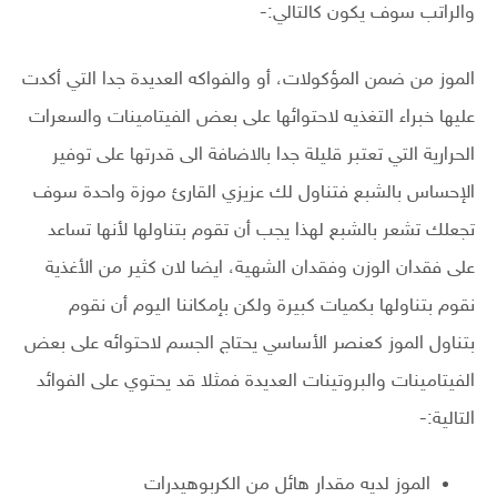
والراتب سوف يكون كالتالي:-
الموز من ضمن المؤكولات، أو والفواكه العديدة جدا التي أكدت
عليها خبراء التغذيه لاحتوائها على بعض الفيتامينات والسعرات
الحرارية التي تعتبر قليلة جدا بالاضافة الى قدرتها على توفير
الإحساس بالشبع فتناول لك عزيزي القارئ موزة واحدة سوف
تجعلك تشعر بالشبع لهذا يجب أن تقوم بتناولها لأنها تساعد
على فقدان الوزن وفقدان الشهية، ايضا لان كثير من الأغذية
نقوم بتناولها بكميات كبيرة ولكن بإمكاننا اليوم أن نقوم
بتناول الموز كعنصر الأساسي يحتاج الجسم لاحتوائه على بعض
الفيتامينات والبروتينات العديدة فمثلا قد يحتوي على الفوائد
التالية:-
الموز لديه مقدار هائل من الكربوهيدرات