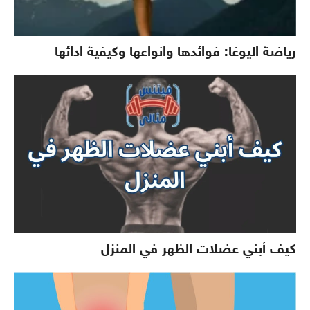
رياضة اليوغا: فوائدها وانواعها وكيفية ادائها
كيف أبني عضلات الظهر في المنزل