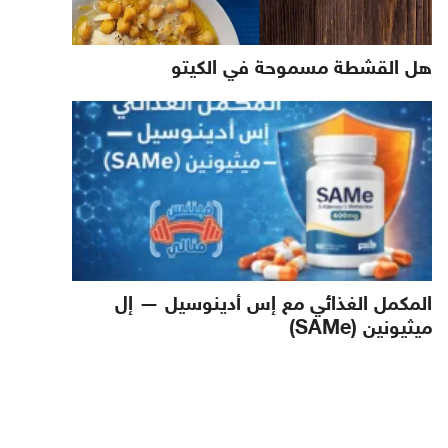
هل القشطة مسموحة في الكيتو
المكمل الغذائي مع إس أدينوسيل — إل
ميثيونين (SAMe)