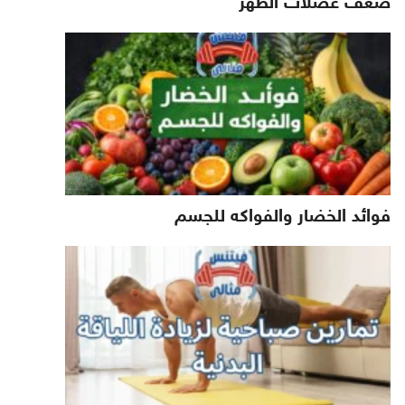
ضعف عضلات الظهر
فوائد الخضار والفواكه للجسم