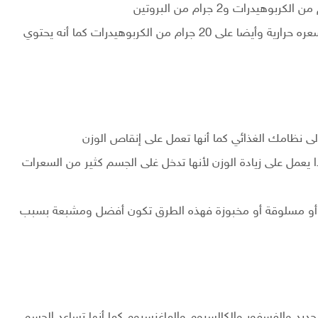
نجد أن 10 أصابع من البطاطس المقلية تحتوي على 123 سعره حرارية وأيضا على 20 جرام من الكربوهيدرات كما أنه يحتوي
ى نظامك الغذائي كما أنها تعمل على إنقاص الوزن
عمل على زيادة الوزن لأنها تدخل غلى الجسم كثير من السعرات
أو مسلوقة أو مخبوزة فهذه الطرق تكون أفضل ومشبعة بسبب
ديد والفسفور والكالسيوم والماغنسيوم كما أنها تساعد الجسم