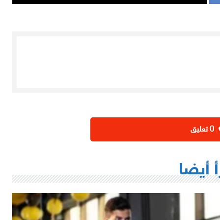
‫0 تعليق
أ أيضا