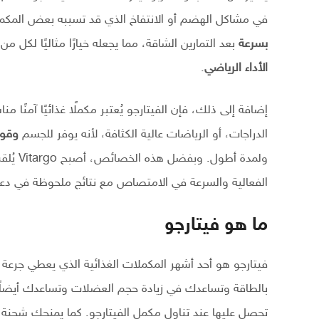
في مشاكل الهضم أو الانتفاخ الذي قد تسببه بعض المكمل
بسرعة
بعد التمارين الشاقة، مما يجعله خيارًا مثاليًا لكل 
الأداء الرياضي
.
إضافة إلى ذلك، فإن الفيتارجو يُعتبر مكملًا غذائيًا آمنًا 
الدراجات، أو الرياضات عالية الكثافة، لأنه يوفر للجسم
وقودً
ولمدة أطول. وبفضل هذه الخصائص، أصبح Vitargo يُلقب بـ
الفعالية والسرعة في الامتصاص مع نتائج ملحوظة في دعم ال
ما هو فيتارجو
فيتارجو هو أحد أشهر المكملات الغذائية الذي يعطي جرع
بالطاقة وتساعدك في زيادة حجم العضلات وتساعدك أيضاً ع
تحصل عليها عند تناول مكمل الفيتارجو. كما يمنحك شحنة ك