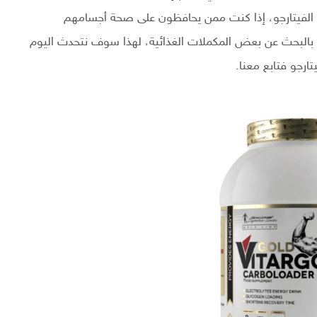
ئد الفيتارجو، إذا كنت ممن يحافظون على صحة أجسامهم
ً بالبحث عن بعض المكملات الغذائية، لهذا سوف نتحدث اليوم
رجو فتابع معنا.