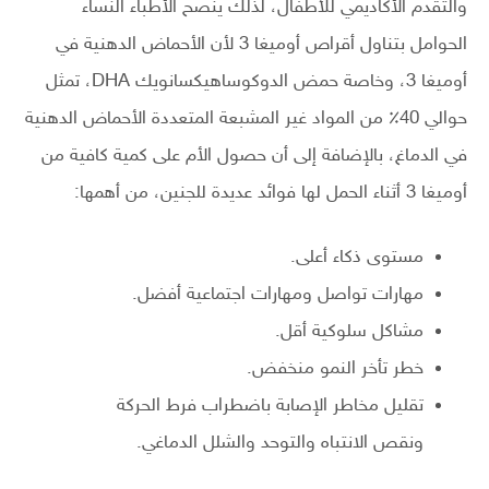
والتقدم الأكاديمي للأطفال، لذلك ينصح الأطباء النساء
الحوامل بتناول أقراص أوميغا 3 لأن الأحماض الدهنية في
أوميغا 3، وخاصة حمض الدوكوساهيكسانويك DHA، تمثل
حوالي 40٪ من المواد غير المشبعة المتعددة الأحماض الدهنية
في الدماغ، بالإضافة إلى أن حصول الأم على كمية كافية من
أوميغا 3 أثناء الحمل لها فوائد عديدة للجنين، من أهمها:
مستوى ذكاء أعلى.
مهارات تواصل ومهارات اجتماعية أفضل.
مشاكل سلوكية أقل.
خطر تأخر النمو منخفض.
تقليل مخاطر الإصابة باضطراب فرط الحركة
ونقص الانتباه والتوحد والشلل الدماغي.