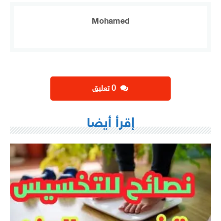
Mohamed
‫0 تعليق
إقرأ أيضا