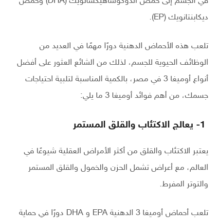
في الجسم إلى حمض الدوكوساهيكسانويك (DHA) وحمض
ديكابنتانويك (EP).
تلعب هذه الأحماض الدهنية دورًا مهمًا في العديد من
الوظائف الحيوية للجسم، لذلك من الشائع العثور على أفضل
أنواع أوميغا 3 في مصر، بالكمية المناسبة لتلبية احتياجات
جسمك، من أهم فوائد أوميغا 3 ما يلي:
1- يعالج الاكتئاب والقلق المستمر
يعتبر الاكتئاب والقلق من أكثر الأمراض العقلية شيوعًا في
العالم، مع أعراض تشمل الحزن والخمول والقلق المستمر
والتوتر المفرط.
تلعب أحماض أوميغا 3 الدهنية EPA و DHA دورًا في حماية