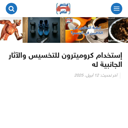
لتجاوز
لى
لمحتوى
إستخدام كروميترون للتخسيس والآثار
الجانبية له
آخر تحديث:
12 أبريل، 2025