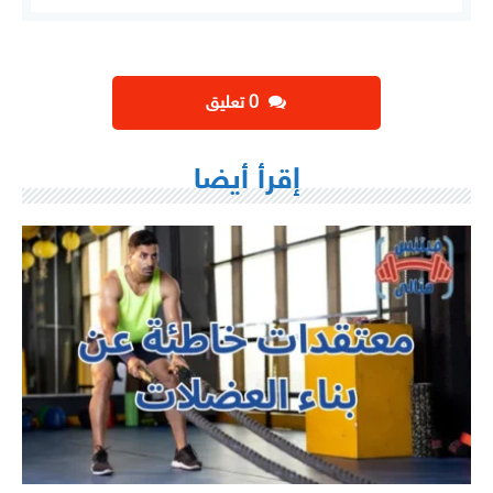
‫0 تعليق
إقرأ أيضا