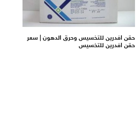
حقن افدرين للتخسيس وحرق الدهون | سعر
حقن افدرين للتخسيس