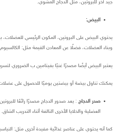
جيد آخر للبروتين، مثل الدجاج المشوي.
البيض:
يحتوي البيض على البروتين، المكون الرئيسي للعضلات، بال
وبناء العضلات، فضلًا عن المعادن القيمة مثل: الكالسيوم 
يعتبر البيض أيضًا مصدرًا غنيًا بفيتامين ب الضروري لتسري
يمكنك تناول بيضة أو بيضتين يوميًا للحصول على عضل
صدر الدجاج
: يعد صدور الدجاج مصدرًا رائعًا للبروت
العضلية والخلايا الأخرى التالفة أثناء التدريب الشاق.
كما أنه يحتوي على عناصر غذائية مفيدة أخرى مثل: النياسين وفيتامين ب 6 والحديد