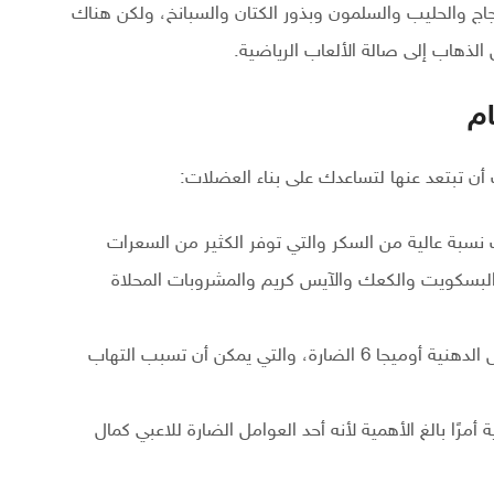
ج والحليب والسلمون وبذور الكتان والسبانخ، ولكن هناك
الذهاب إلى صالة الألعاب الرياضية.
ام
ن تبتعد عنها لتساعدك على بناء العضلات:
نسبة عالية من السكر والتي توفر الكثير من السعرات
والبسكويت والكعك والآيس كريم والمشروبات المحلاة
يحتوي على نسبة عالية من الأحماض الدهنية أوميجا 6 الضارة، والتي يمكن أن تسبب التهاب
 أمرًا بالغ الأهمية لأنه أحد العوامل الضارة للاعبي كمال