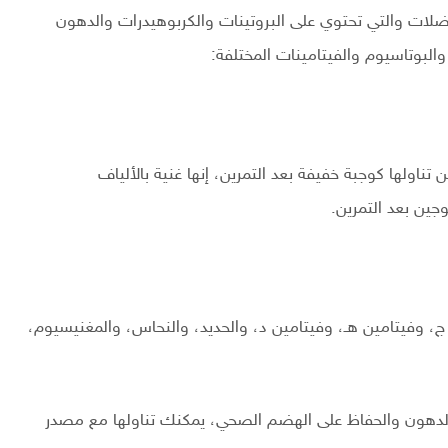
لعضلات والتي تحتوي على البروتينات والكربوهيدرات والدهون
والبوتاسيوم والفيتامينات المختلفة:
ن تناولها كوجبة خفيفة بعد التمرين، إنها غنية بالألياف
جين بعد التمرين.
 الكارتونيات، وفيتامين ب 6، وفيتامين ج، وفيتامين هـ، وفيتامين د، والحديد، والنحاس، والمغنيسيوم،
 الدهون والحفاظ على الهضم الصحي، يمكنك تناولها مع مصدر