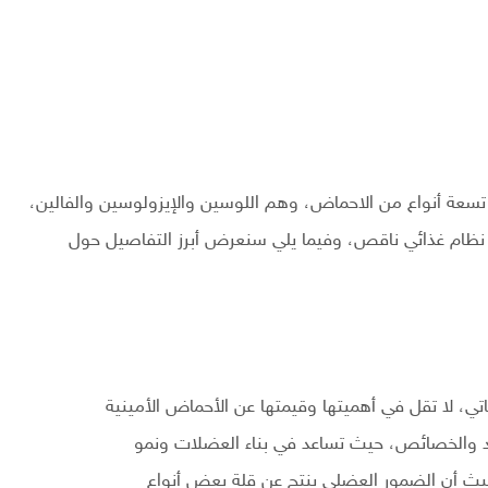
ى تسعة أنواع من الاحماض، وهم اللوسين والإيزولوسين والفالين،
س نظام غذائي ناقص، وفيما يلي سنعرض أبرز التفاصيل حول
اتي، لا تقل في أهميتها وقيمتها عن الأحماض الأمينية
ئد والخصائص، حيث تساعد في بناء العضلات ونمو
 حيث أن الضمور العضلي ينتج عن قلة بعض أنواع