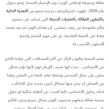
فعّالة وسريعة لإنقاص الوزن دون الإضرار بالصحة. ومع دخول
عام 2026، ظهرت استراتيجيات جديدة تجمع بين
التغذية الذكية
و
التمارين الفعّالة
و
التقنيات الحديثة
التي تساعد على تحقيق
نتائج ملموسة في وقت قياسي. إن فقدان الوزن لم يعد يعتمد
فقط على الحمية القاسية، بل على فهم الجسم واختيار
الأسلوب الأنسب له.
تعتبر السمنة والوزن الزائد من أكثر المشكلات التي تواجه الكثير
من الأشخاص ، حيث انها تسبب الإزعاج لهم لأنها تؤثر بشكل
سلبي على جمال الشخص وتجعله فاقد للثقة في النفس وهذا
من الممكن ان ينتج عنها مشاكل اخرى عديدة مثل الاكتئاب،
لذلك يحاول الأشخاص دائما البحث عن أنظمة غذائية او حلول
صحية فعالة تجعلهم يخسرون الوزن بشكل سريع ودون التأثير
على صحتهم بالسلب ، لذلك نحن في هذا المقال سنقدم