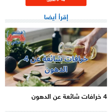
‫0 تعليق
إقرأ أيضا
4 خرافات شائعة عن الدهون