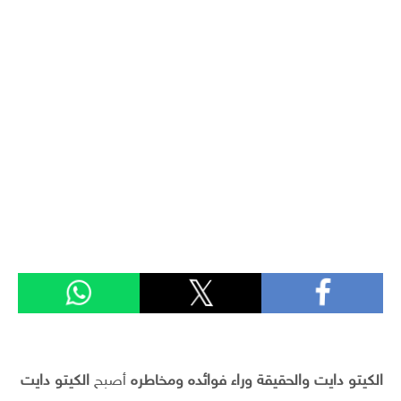
الكيتو دايت والحقيقة وراء فوائده ومخاطره
أصبح
الكيتو دايت