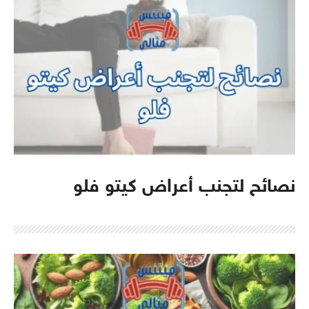
نصائح لتجنب أعراض كيتو فلو