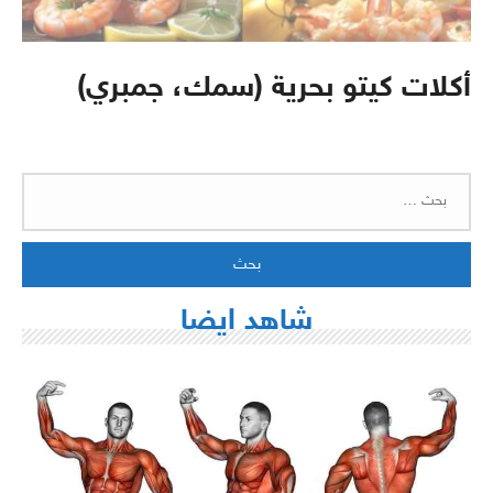
أكلات كيتو بحرية (سمك، جمبري)
البحث
عن:
شاهد ايضا