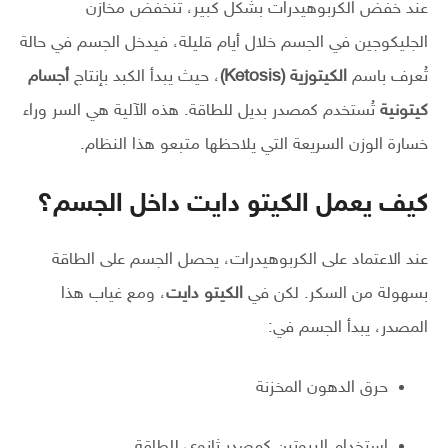
عند خفض الكربوهيدرات بشكل كبير، تنخفض مخازن
الجليكوجين في الجسم خلال أيام قليلة، فيدخل الجسم في حالة
تُعرف باسم
الكيتوزية (Ketosis)
، حيث يبدأ الكبد بإنتاج
أجسام
كيتونية
تُستخدم كمصدر بديل للطاقة. هذه الآلية هي السر وراء
خسارة الوزن السريعة التي يلاحظها متبعو هذا النظام.
كيف يعمل الكيتو دايت داخل الجسم؟
عند الاعتماد على الكربوهيدرات، يحصل الجسم على الطاقة
بسهولة من السكر. لكن في
الكيتو دايت
، ومع غياب هذا
المصدر، يبدأ الجسم في:
حرق الدهون المخزنة
استخدام البروتين كمصدر ثانوي للطاقة