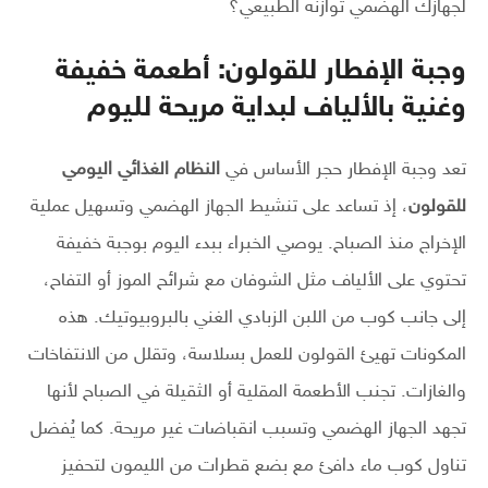
لجهازك الهضمي توازنه الطبيعي؟
وجبة الإفطار للقولون: أطعمة خفيفة
وغنية بالألياف لبداية مريحة لليوم
تعد وجبة الإفطار حجر الأساس في
النظام الغذائي اليومي
للقولون
، إذ تساعد على تنشيط الجهاز الهضمي وتسهيل عملية
الإخراج منذ الصباح. يوصي الخبراء ببدء اليوم بوجبة خفيفة
تحتوي على الألياف مثل الشوفان مع شرائح الموز أو التفاح،
إلى جانب كوب من اللبن الزبادي الغني بالبروبيوتيك. هذه
المكونات تهيئ القولون للعمل بسلاسة، وتقلل من الانتفاخات
والغازات. تجنب الأطعمة المقلية أو الثقيلة في الصباح لأنها
تجهد الجهاز الهضمي وتسبب انقباضات غير مريحة. كما يُفضل
تناول كوب ماء دافئ مع بضع قطرات من الليمون لتحفيز