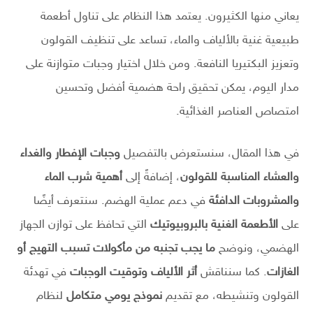
يعاني منها الكثيرون. يعتمد هذا النظام على تناول أطعمة
طبيعية غنية بالألياف والماء، تساعد على تنظيف القولون
وتعزيز البكتيريا النافعة. ومن خلال اختيار وجبات متوازنة على
مدار اليوم، يمكن تحقيق راحة هضمية أفضل وتحسين
امتصاص العناصر الغذائية.
في هذا المقال، سنستعرض بالتفصيل
وجبات الإفطار والغداء
والعشاء المناسبة للقولون
، إضافةً إلى
أهمية شرب الماء
والمشروبات الدافئة
في دعم عملية الهضم. سنتعرف أيضًا
على
الأطعمة الغنية بالبروبيوتيك
التي تحافظ على توازن الجهاز
الهضمي، ونوضح
ما يجب تجنبه من مأكولات تسبب التهيج أو
الغازات
. كما سنناقش
أثر الألياف وتوقيت الوجبات
في تهدئة
القولون وتنشيطه، مع تقديم
نموذج يومي متكامل
لنظام