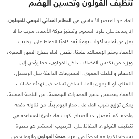
تنظيف القولون وتحسين الهضم
الماء هو العنصر الأساسي في
النظام الغذائي اليومي للقولون
،
إذ يساعد على طرد السموم وتحفيز حركة الأمعاء. شرب ما لا
يقل عن ثمانية أكواب يوميًا يُعد كافيًا للحفاظ على ترطيب
الأمعاء ومنع الإمساك. علميًا، نقص الماء يبطئ العبور المعوي
ويزيد من تكدس الفضلات داخل القولون، مما يؤدي إلى
الانتفاخ والتلبك المعوي. المشروبات الدافئة مثل الزنجبيل،
النعناع، أو الليمون بالماء الساخن تساعد في تهدئة عضلات
الأمعاء وتحسين تدفق العصارات الهضمية. من الناحية العملية،
يمكن توزيع شرب الماء على مدار اليوم بدلًا من تناوله دفعة
واحدة. كما يُفضل بدء الصباح بكوب ماء دافئ للمساعدة في
تنظيف القولون. الحفاظ على الترطيب المستمر هو خطوة
بسيطة لكنها فعالة جدًا في تعزيز
صحة القولون
والوقاية من