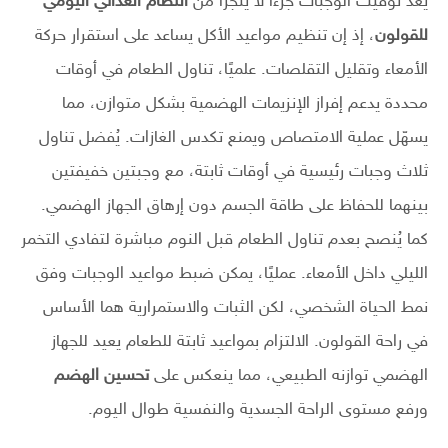
يُعد توقيت الوجبات جزءًا لا يتجزأ من
النظام الغذائي اليومي
للقولون
، إذ إن تنظيم مواعيد الأكل يساعد على استقرار حركة
الأمعاء وتقليل التقلصات. علميًا، تناول الطعام في أوقات
محددة يدعم إفراز الإنزيمات الهضمية بشكل متوازن، مما
يسهّل عملية الامتصاص ويمنع تكدس الغازات. يُفضل تناول
ثلاث وجبات رئيسية في أوقات ثابتة، مع وجبتين خفيفتين
بينهما للحفاظ على طاقة الجسم دون إرهاق الجهاز الهضمي.
كما يُنصح بعدم تناول الطعام قبل النوم مباشرة لتفادي التخمر
الليلي داخل الأمعاء. عمليًا، يمكن ضبط مواعيد الوجبات وفق
نمط الحياة الشخصي، لكن الثبات والاستمرارية هما الأساس
في راحة القولون. الالتزام بمواعيد ثابتة للطعام يعيد للجهاز
الهضمي توازنه الطبيعي، مما ينعكس على
تحسين الهضم
ورفع مستوى الراحة الجسدية والنفسية طوال اليوم.