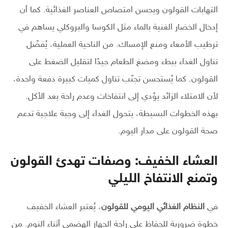
التهابات القولون ويحسن امتصاص العناصر الغذائية. كما أن
إدخال الخضار الغنية بالماء مثل الكوسا والبروكلي يساهم في
ترطيب الأمعاء ومنع الإمساك. من الناحية العملية، يُفضّل
تناول الغداء ببطء ومضغ الطعام جيدًا لتقليل الضغط على
القولون. كما يُستحسن تجنّب تناول كميات كبيرة دفعة واحدة،
لأن الامتلاء الزائد يؤدي إلى انتفاخات وعدم راحة بعد الأكل.
بهذه الخطوات البسيطة، يتحول الغداء إلى وجبة علاجية تدعم
صحة القولون على مدار اليوم.
العشاء الخفيف: وصفات تهدئ القولون
وتمنع الانتفاخ الليلي
في
النظام الغذائي اليومي للقولون
، يُعتبر العشاء الخفيف
خطوة ضرورية للحفاظ على راحة الجهاز الهضمي أثناء النوم. من