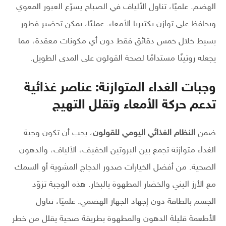
الهضم. علميًا، تناول الألياف في الصباح يسرّع العبور المعوي
ويحافظ على توازن بكتيريا الأمعاء. عمليًا، يمكن تحضير فطور
بسيط خلال خمس دقائق فقط دون أي مكونات معقدة، مما
يجعله روتينًا مستدامًا لصحة القولون على المدى الطويل.
وجبات الغداء المتوازنة: عناصر غذائية
تدعم حركة الأمعاء وتقلل التهيج
ضمن
النظام الغذائي اليومي للقولون
، يجب أن تكون وجبة
الغداء متوازنة تجمع بين البروتين الخفيف، الألياف، والدهون
الصحية. من أفضل الخيارات صدور الدجاج المشوية أو السمك
مع الأرز البني والخضار المطهوة بالبخار. هذه الوجبة تزوّد
الجسم بالطاقة دون إجهاد الجهاز الهضمي. علميًا، تناول
الأطعمة قليلة الدهون والمطهوة بطريقة صحية يقلل من خطر