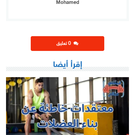
Mohamed
‫0 تعليق
إقرأ أيضا