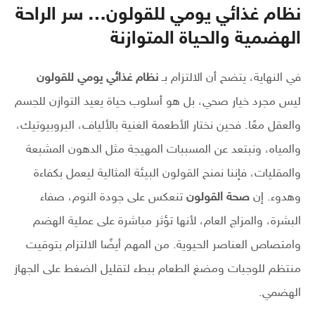
نظام غذائي يومي للقولون… سر الراحة
الهضمية والحياة المتوازنة
في النهاية، يتضح أن الالتزام بـ
نظام غذائي يومي للقولون
ليس مجرد خيار صحي، بل هو أسلوب حياة يعيد التوازن للجسم
والعقل معًا. فحين نختار الأطعمة الغنية بالألياف، البروبيوتيك،
والمياه، ونبتعد عن المسببات المهيجة مثل الدهون المشبعة
والمقليات، فإننا نمنح القولون البيئة المثالية ليعمل بكفاءة
وهدوء. إن
صحة القولون
تنعكس على جودة النوم، صفاء
البشرة، والمزاج العام، لأنها تؤثر مباشرة على عملية الهضم
وامتصاص العناصر الحيوية. من المهم أيضًا الالتزام بتوقيت
منتظم للوجبات ومضغ الطعام ببطء لتقليل الضغط على الجهاز
الهضمي.