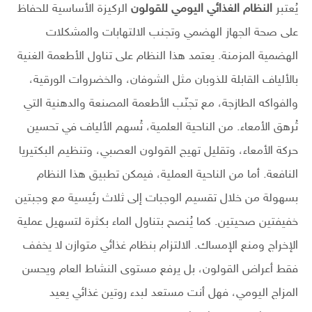
يُعتبر
النظام الغذائي اليومي للقولون
الركيزة الأساسية للحفاظ
على صحة الجهاز الهضمي وتجنب الالتهابات والمشكلات
الهضمية المزمنة. يعتمد هذا النظام على تناول الأطعمة الغنية
بالألياف القابلة للذوبان مثل الشوفان، والخضروات الورقية،
والفواكه الطازجة، مع تجنّب الأطعمة المصنعة والدهنية التي
تُرهق الأمعاء. من الناحية العلمية، تُسهم الألياف في تحسين
حركة الأمعاء، وتقليل تهيج القولون العصبي، وتنظيم البكتيريا
النافعة. أما من الناحية العملية، فيمكن تطبيق هذا النظام
بسهولة من خلال تقسيم الوجبات إلى ثلاث رئيسية مع وجبتين
خفيفتين صحيتين. كما يُنصح بتناول الماء بكثرة لتسهيل عملية
الإخراج ومنع الإمساك. الالتزام بنظام غذائي متوازن لا يخفف
فقط أعراض القولون، بل يرفع مستوى النشاط العام ويحسن
المزاج اليومي، فهل أنت مستعد لبدء روتين غذائي يعيد