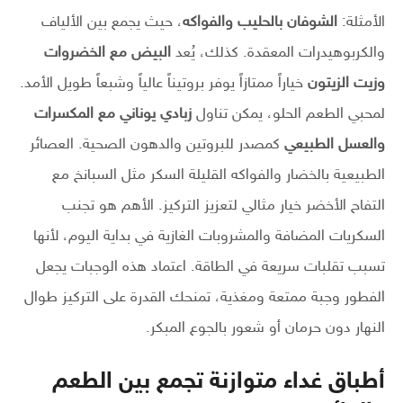
الأمثلة:
الشوفان بالحليب والفواكه
، حيث يجمع بين الألياف
والكربوهيدرات المعقدة. كذلك، يُعد
البيض مع الخضروات
وزيت الزيتون
خياراً ممتازاً يوفر بروتيناً عالياً وشبعاً طويل الأمد.
لمحبي الطعم الحلو، يمكن تناول
زبادي يوناني مع المكسرات
والعسل الطبيعي
كمصدر للبروتين والدهون الصحية. العصائر
الطبيعية بالخضار والفواكه القليلة السكر مثل السبانخ مع
التفاح الأخضر خيار مثالي لتعزيز التركيز. الأهم هو تجنب
السكريات المضافة والمشروبات الغازية في بداية اليوم، لأنها
تسبب تقلبات سريعة في الطاقة. اعتماد هذه الوجبات يجعل
الفطور وجبة ممتعة ومغذية، تمنحك القدرة على التركيز طوال
النهار دون حرمان أو شعور بالجوع المبكر.
أطباق غداء متوازنة تجمع بين الطعم