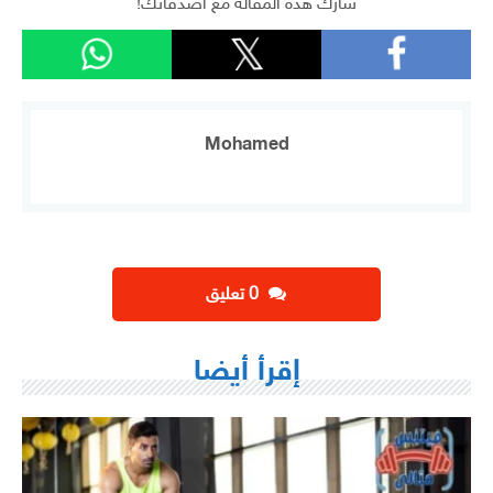
شارك هذه المقالة مع أصدقائك!
Mohamed
‫0 تعليق
إقرأ أيضا