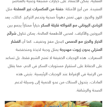
المقلية، يمكن الاعتماد على خيارات مشبعة وغنية بالعناصر
المفيدة. من أبرز الأمثلة:
حفنة من المكسرات غير المملحة
مثل
اللوز والجوز، فهي تمنح دهوناً صحية وتدعم التركيز. كذلك، يعد
الزبادي اليوناني مع الفواكه قليلة السكر
خياراً ممتازاً يجمع بين
البروتين والألياف. لمحبي الأطعمة المالحة، يمكن تناول
شرائح
الخيار والجزر مع الحمص
كبديل مغذٍ وخفيف. كما أن
الفشار
المنزلي بدون زيوت مهدرجة
يمثل وجبة لذيذة ومنخفضة
السعرات. هذه الوجبات الخفيفة لا تمنح الشبع فقط، بل تساعد
على الحفاظ على استقرار مستويات السكر في الدم، مما يقلل
من الرغبة في الإفراط عند الوجبات الرئيسية. بتبني هذه
العادات، يتحول السناك من عدو للحمية إلى وسيلة لدعم
الصحة والرشاقة.