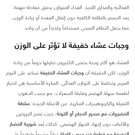
الغذائية والمذاق اللذيذ. الغداء المتوازن يحقق معادلة مهمة:
يمد الجسم بالطاقة الكافية دون إثقال المعدة أو زيادة الوزن،
مما يجعل النظام الصحي مستداماً ولذيذاً في آن واحد.
وجبات عشاء خفيفة لا تؤثر على الوزن
العشاء هو أكثر وجبة يخشى الكثيرون تناولها خوفاً من زيادة
الوزن، لكن الحقيقة أن
وجبات العشاء الخفيفة
تساعد على النوم
المريح وتحافظ على التوازن الغذائي. الفكرة الأساسية هي اختيار
أطعمة سهلة الهضم وقليلة السعرات، مع تجنب الدهون
الثقيلة والكربوهيدرات المكررة. من الأمثلة الجيدة:
سلطة
الخضروات مع صدور الدجاج أو التونة
، حيث تمنح البروتين
والألياف دون إجهاد للجهاز الهضمي. كذلك يُعد
شوربة الخضار
الخفيفة مع قطعة خبز حبوب كاملة
خياراً مشبعاً ولطيفاً على