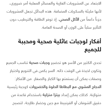
الابتعاد عن المشروبات الغازية والعصائر المعلبة أمر ضروري،
لأنها مليئة بالسكريات المضافة. هذه البدائل تجعل المشروبات
جزءاً داعماً من
الأكل الصحي
، إذ توفر الطاقة والترطيب دون
التأثير سلباً على الوزن أو الصحة العامة.
أفكار لوجبات عائلية صحية ومحببة
للجميع
تحدي الكثير من الأسر هو تحضير
وجبات صحية
تناسب الجميع
وتكون لذيذة في الوقت ذاته. السر يكمن في التنويع واختيار
وصفات يمكن أن يستمتع بها الكبار والصغار. من الأفكار:
الدجاج المشوي مع البطاطا الحلوة والخضروات
كوجبة رئيسية
متوازنة. كذلك يمكن إعداد
بيتزا منزلية
باستخدام قاعدة من
دقيق الشوفان أو القرنبيط مع جبن وخضار طازجة، لتصبح