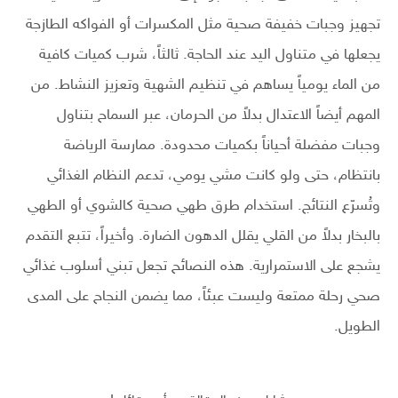
تجهيز وجبات خفيفة صحية مثل المكسرات أو الفواكه الطازجة
يجعلها في متناول اليد عند الحاجة. ثالثاً، شرب كميات كافية
من الماء يومياً يساهم في تنظيم الشهية وتعزيز النشاط. من
المهم أيضاً الاعتدال بدلاً من الحرمان، عبر السماح بتناول
وجبات مفضلة أحياناً بكميات محدودة. ممارسة الرياضة
بانتظام، حتى ولو كانت مشي يومي، تدعم النظام الغذائي
وتُسرّع النتائج. استخدام طرق طهي صحية كالشوي أو الطهي
بالبخار بدلاً من القلي يقلل الدهون الضارة. وأخيراً، تتبع التقدم
يشجع على الاستمرارية. هذه النصائح تجعل تبني أسلوب غذائي
صحي رحلة ممتعة وليست عبئاً، مما يضمن النجاح على المدى
الطويل.