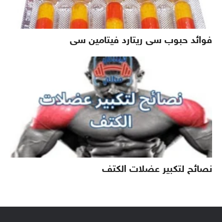
فوائد حبوب سى ريتارد فيتامين سى
نصائح لتكبير عضلات الكتف