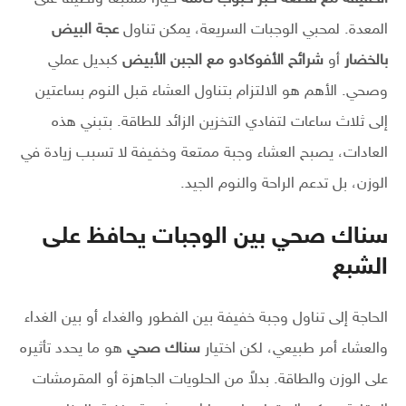
المعدة. لمحبي الوجبات السريعة، يمكن تناول
عجة البيض
بالخضار
أو
شرائح الأفوكادو مع الجبن الأبيض
كبديل عملي
وصحي. الأهم هو الالتزام بتناول العشاء قبل النوم بساعتين
إلى ثلاث ساعات لتفادي التخزين الزائد للطاقة. بتبني هذه
العادات، يصبح العشاء وجبة ممتعة وخفيفة لا تسبب زيادة في
الوزن، بل تدعم الراحة والنوم الجيد.
سناك صحي بين الوجبات يحافظ على
الشبع
الحاجة إلى تناول وجبة خفيفة بين الفطور والغداء أو بين الغداء
والعشاء أمر طبيعي، لكن اختيار
سناك صحي
هو ما يحدد تأثيره
على الوزن والطاقة. بدلاً من الحلويات الجاهزة أو المقرمشات