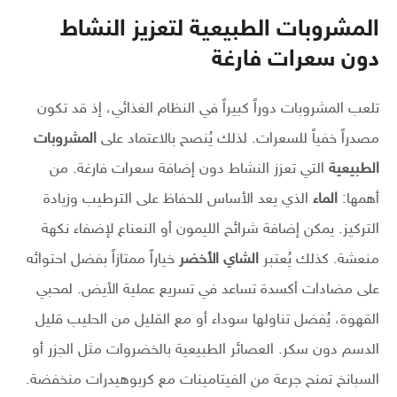
المشروبات الطبيعية لتعزيز النشاط
دون سعرات فارغة
تلعب المشروبات دوراً كبيراً في النظام الغذائي، إذ قد تكون
مصدراً خفياً للسعرات. لذلك يُنصح بالاعتماد على
المشروبات
الطبيعية
التي تعزز النشاط دون إضافة سعرات فارغة. من
أهمها:
الماء
الذي يعد الأساس للحفاظ على الترطيب وزيادة
التركيز. يمكن إضافة شرائح الليمون أو النعناع لإضفاء نكهة
منعشة. كذلك يُعتبر
الشاي الأخضر
خياراً ممتازاً بفضل احتوائه
على مضادات أكسدة تساعد في تسريع عملية الأيض. لمحبي
القهوة، يُفضل تناولها سوداء أو مع القليل من الحليب قليل
الدسم دون سكر. العصائر الطبيعية بالخضروات مثل الجزر أو
السبانخ تمنح جرعة من الفيتامينات مع كربوهيدرات منخفضة.