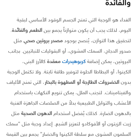
والفائدة
الغداء هو الوجبة التي تمنح الجسم الوقود الأساسي لبقية
اليوم، لذلك يجب أن يكون متوازناً يجمع بين
الطعم والفائدة
.
لتحقيق هذا التوازن، يُنصح بوجود
مصدر بروتين صحي
مثل
صدور الدجاج، السمك المشوي، أو البقوليات للنباتيين. بجانب
البروتين، يمكن إضافة
كربوهيدرات
معقدة
كالأرز البني،
الكينوا، أو البطاطا الحلوة لتوفير طاقة ثابتة. ولا تكتمل الوجبة
بدون
الخضروات الطازجة أو المطهوة بالبخار
، التي تمنح الألياف
والفيتامينات. لتجنب الملل، يمكن تنويع النكهات باستخدام
الأعشاب والتوابل الطبيعية بدلاً من الصلصات الجاهزة الغنية
بالدهون الضارة. كذلك يُفضل استخدام
الدهون الصحية
مثل
زيت الزيتون أو الأفوكادو لتعزيز الشبع. إعداد وجبة مثل “سمك
السلمون المشوي مع سلطة الكينوا والخضار” يجمع بين القيمة