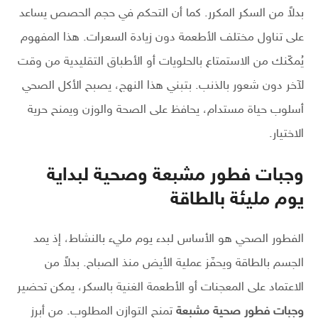
بدلاً من السكر المكرر. كما أن التحكم في حجم الحصص يساعد
على تناول مختلف الأطعمة دون زيادة السعرات. هذا المفهوم
يُمكّنك من الاستمتاع بالحلويات أو الأطباق التقليدية من وقت
لآخر دون شعور بالذنب. بتبني هذا النهج، يصبح الأكل الصحي
أسلوب حياة مستدام، يحافظ على الصحة والوزن ويمنح حرية
الاختيار.
وجبات فطور مشبعة وصحية لبداية
يوم مليئة بالطاقة
الفطور الصحي هو الأساس لبدء يوم مليء بالنشاط، إذ يمد
الجسم بالطاقة ويحفّز عملية الأيض منذ الصباح. بدلاً من
الاعتماد على المعجنات أو الأطعمة الغنية بالسكر، يمكن تحضير
وجبات فطور صحية مشبعة
تمنح التوازن المطلوب. من أبرز