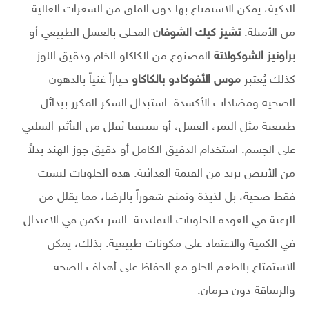
الذكية، يمكن الاستمتاع بها دون القلق من السعرات العالية.
من الأمثلة:
تشيز كيك الشوفان
المحلى بالعسل الطبيعي أو
براونيز الشوكولاتة
المصنوع من الكاكاو الخام ودقيق اللوز.
كذلك يُعتبر
موس الأفوكادو بالكاكاو
خياراً غنياً بالدهون
الصحية ومضادات الأكسدة. استبدال السكر المكرر ببدائل
طبيعية مثل التمر، العسل، أو ستيفيا يُقلل من التأثير السلبي
على الجسم. استخدام الدقيق الكامل أو دقيق جوز الهند بدلاً
من الأبيض يزيد من القيمة الغذائية. هذه الحلويات ليست
فقط صحية، بل لذيذة وتمنح شعوراً بالرضا، مما يقلل من
الرغبة في العودة للحلويات التقليدية. السر يكمن في الاعتدال
في الكمية والاعتماد على مكونات طبيعية. بذلك، يمكن
الاستمتاع بالطعم الحلو مع الحفاظ على أهداف الصحة
والرشاقة دون حرمان.