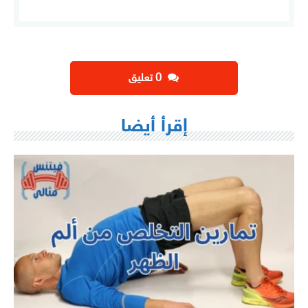
‫0 تعليق
إقرأ أيضا