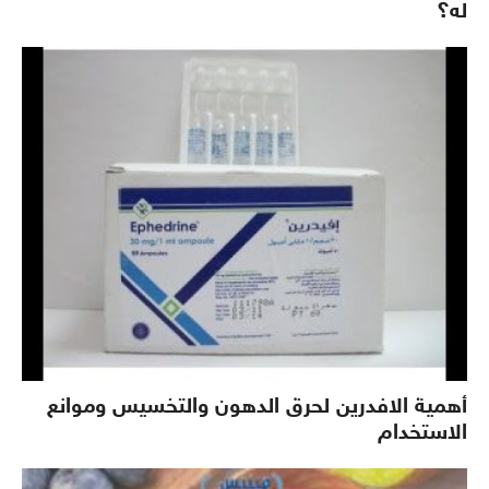
له؟
أهمية الافدرين لحرق الدهون والتخسيس وموانع
الاستخدام