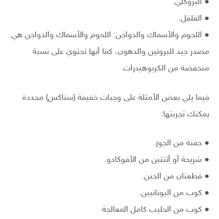
● البروكلي.
● الفلفل.
● اللحوم والأسماك والدواجن: اللحوم والأسماك والدواجن هي
مصدر جيد للبروتين والدهون، كما أنها تحتوي على نسبة
منخفضة من الكربوهيدرات.
فيما يلي بعض الأمثلة على وجبات خفيفة (سناكس) محددة
يمكنك تجربتها:
● حفنة من الجوز.
● شريحة أو أثنتين من الأفوكادو.
● قطعتان من الجبن.
● كوب من اليونانيين.
● كوب من الحليب كامل المعالجة