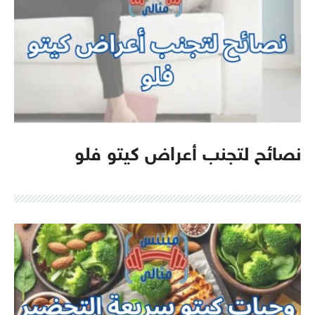
نصائح لتجنب أعراض كيتو فلو