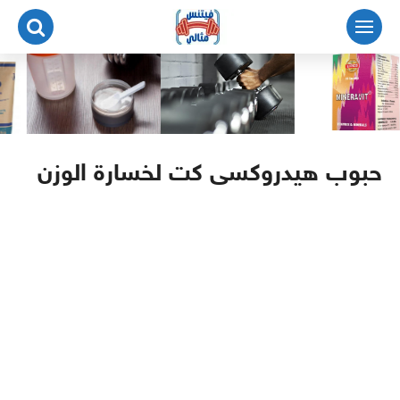
لتجاوز
لى
لمحتوى
حبوب هيدروكسى كت لخسارة الوزن