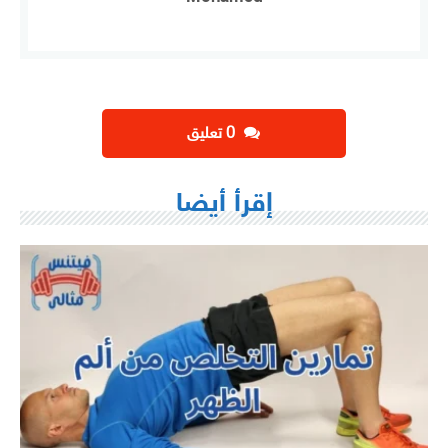
‫0 تعليق
إقرأ أيضا